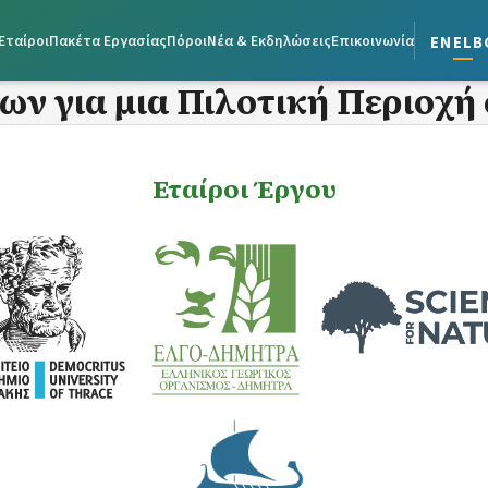
en
el
b
Εταίροι
Πακέτα Εργασίας
Πόροι
Νέα & Εκδηλώσεις
Επικοινωνία
ν για μια Πιλοτική Περιοχή
Εταίροι Έργου