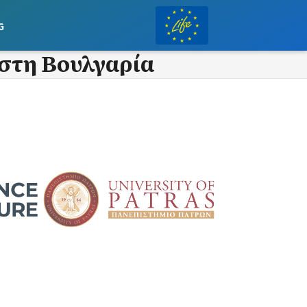
g
 στη Βουλγαρία