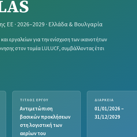
LAS
 ΕΕ · 2026–2029 · Ελλάδα & Βουλγαρία
και εργαλείων για την ενίσχυση των ικανοτήτων
έρνησης στον τομέα LULUCF, συμβάλλοντας έτσι
ρατηγική προβλέπει τη μείωση των εκπομπών
αι την επίτευξη κλιματικής ουδετερότητας έως το
ΤΊΤΛΟΣ ΈΡΓΟΥ
ΔΙΆΡΚΕΙΑ
ο τομέας Χρήσεων Γης, Αλλαγών Χρήσεων Γης και
Αντιμετώπιση
01/01/2026 –
γήσιμες εκτάσεις, βοσκοτόπια, υγροτόπους και
βασικών προκλήσεων
31/12/2029
η και η αποδάσωση. Ο τομέας LULUCF λειτουργεί ως
στη λογιστική των
 7% των εκπομπών της ΕΕ από άλλους τομείς, και
αερίων του