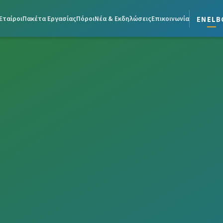
en
el
b
Εταίροι
Πακέτα Εργασίας
Πόροι
Νέα & Εκδηλώσεις
Επικοινωνία