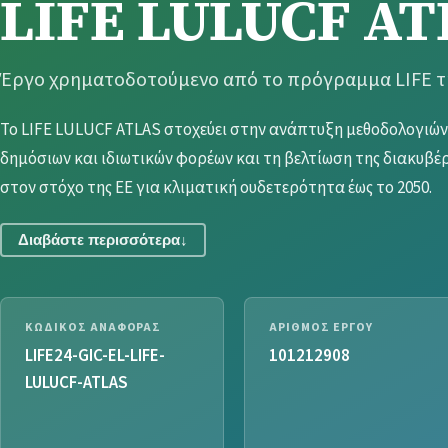
LIFE LULUCF AT
Έργο χρηματοδοτούμενο από το πρόγραμμα LIFE της
Το LIFE LULUCF ATLAS στοχεύει στην ανάπτυξη μεθοδολογιών 
δημόσιων και ιδιωτικών φορέων και τη βελτίωση της διακυβ
στον στόχο της ΕΕ για κλιματική ουδετερότητα έως το 2050.
Διαβάστε περισσότερα
↓
Σύμφωνα με τον Ευρωπαϊκό Κλιματικό Νόμο, η ευρωπαϊκή στ
αερίων του θερμοκηπίου κατά τουλάχιστον 55% έως το 2030 κ
ΚΩΔΙΚΌΣ ΑΝΑΦΟΡΆΣ
ΑΡΙΘΜΌΣ ΈΡΓΟΥ
2050. Κεντρικό ρόλο σε αυτή την προσπάθεια διαδραματίζει 
LIFE24-GIC-EL-LIFE-
101212908
Δασοπονίας (LULUCF), ο οποίος περιλαμβάνει δάση, καλλιερ
LULUCF-ATLAS
οικισμούς, καθώς και αλλαγές στις χρήσεις γης όπως η δάσωσ
σημαντική καταβόθρα άνθρακα, αντισταθμίζοντας περίπου το