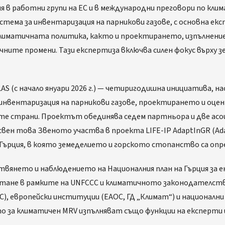
 в работни групи на ЕС и в международни преговори по кли
стема за инвентаризация на парникови газове, с основна ек
климатичната политика, както и проектирането, изпълнени
ичните промени. Тази експертиза включва силен фокус върху
S (с начало януари 2026 г.) — четиригодишна инициатива, на
 инвентаризация на парникови газове, проектирането и оцен
ите страни. Проектът обединява седем партньора и две асо
свен това Звеното участва в проекта LIFE-IP AdaptInGR (Ad
Гърция, в която земеделието и горското стопанство са оп
вянето и наблюдението на Националния план на Гърция за ен
тане в рамките на UNFCCC и климатичното законодателство
), европейски институции (ЕАОС, ГД „Климат“) и националн
то за климатичен MRV изпълняват също функции на експерти