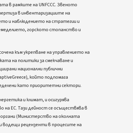
мата в рамките на UNFCCC. Звеното
спертиза в инвентаризациите на
ето и наблюдението на стратегии и
 земеделието, горското стопанство и
сочена към укрепване на управлението на
ката на политики за смекчаване и
циирани национални публични
aptiveGreece), който подпомага
ределени като приоритетни сектори.
ергетика и климат, и осигурява
 на ЕС. Тази дейност се осъществява в
и органи (Министерство на околната
 и водещи рецензенти в процесите на