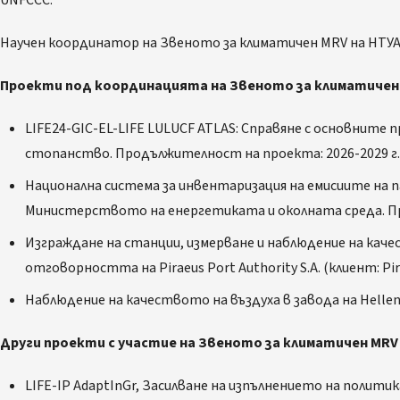
UNFCCC.
Научен координатор на Звеното за климатичен MRV на НТУА
Проекти под координацията на Звеното за климатичен
LIFE24-GIC-EL-LIFE LULUCF ATLAS: Справяне с основнит
стопанство. Продължителност на проекта: 2026-2029 г.
Национална система за инвентаризация на емисиите на п
Министерството на енергетиката и околната среда. Пр
Изграждане на станции, измерване и наблюдение на каче
отговорността на Piraeus Port Authority S.A. (клиент: Pir
Наблюдение на качеството на въздуха в завода на Helleni
Други проекти с участие на Звеното за климатичен MRV
LIFE-IP AdaptInGr, Засилване на изпълнението на политик