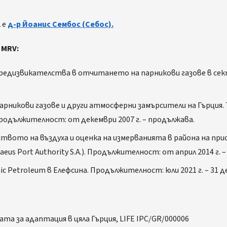
 е
д-р Йоанис Сембос (Себос).
 MRV:
е предизвикателства в отчитането на парникови газове в се
арникови газове и други атмосферни замърсители на Гърция.
одължителност: от декември 2007 г. – продължава.
ството на въздуха и оценка на измерванията в района на пр
aeus Port Authority S.A.). Продължителност: от април 2014 г. 
c Petroleum в Елефсина. Продължителност: юли 2021 г. – 31 де
ата за адаптация в цяла Гърция, LIFE IPC/GR/000006