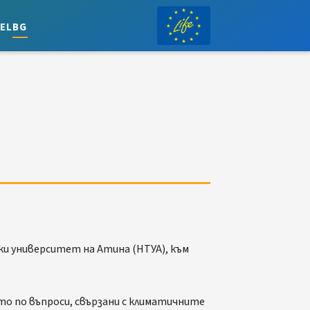
el
bg
и университет на Атина (НТУА), към
о по въпроси, свързани с климатичните