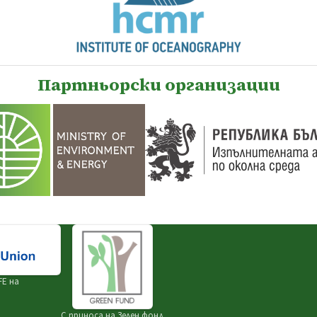
Партньорски организации
FE на
С приноса на
Зелен фонд