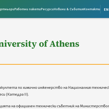
en
артньори
Работни пакети
Ресурси
Новини & Събития
Контакти
niversity of Athens
акултета по химично инженерство на Националния техническ
си (Катедра II).
кцията на официален технически съветник на Министерствот