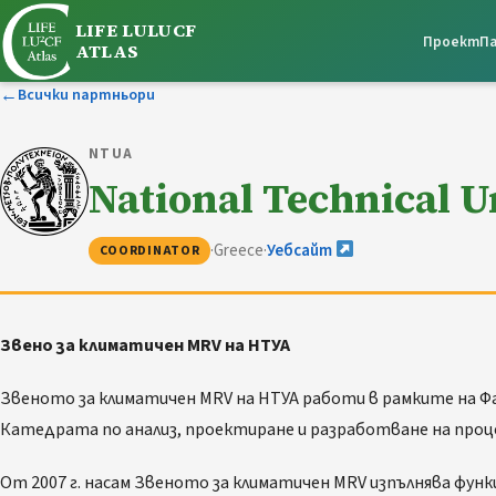
LIFE LULUCF
Проект
П
ATLAS
←
Всички партньори
NTUA
National Technical U
·
Greece
·
Уебсайт
COORDINATOR
Звено за климатичен MRV на НТУА
Звеното за климатичен MRV на НТУА работи в рамките на Ф
Катедрата по анализ, проектиране и разработване на проце
От 2007 г. насам Звеното за климатичен MRV изпълнява фун