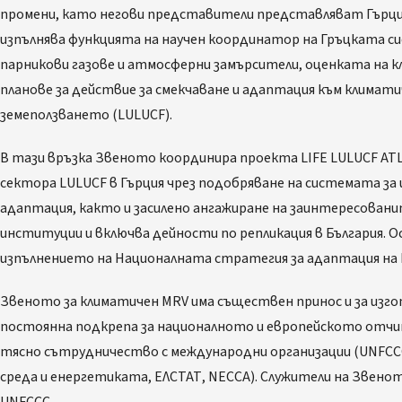
промени, като негови представители представляват Гърция
изпълнява функцията на научен координатор на Гръцката си
парникови газове и атмосферни замърсители, оценката на 
планове за действие за смекчаване и адаптация към климат
земеползването (LULUCF).
В тази връзка Звеното координира проекта LIFE LULUCF ATLA
сектора LULUCF в Гърция чрез подобряване на системата за
адаптация, както и засилено ангажиране на заинтересован
институции и включва дейности по репликация в България. О
изпълнението на Националната стратегия за адаптация на 
Звеното за климатичен MRV има съществен принос и за изгот
постоянна подкрепа за националното и европейското отчи
тясно сътрудничество с международни организации (UNFCCC
среда и енергетиката, ЕЛСТАТ, NECCA). Служители на Звено