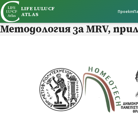
LIFE LULUCF
Проект
П
ATLAS
Методология за MRV, прила