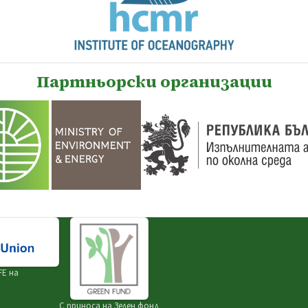
Партньорски организации
FE на
С приноса на
Зелен фонд