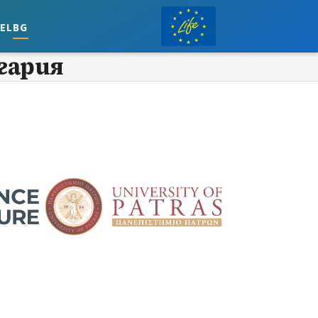
el
bg
гария