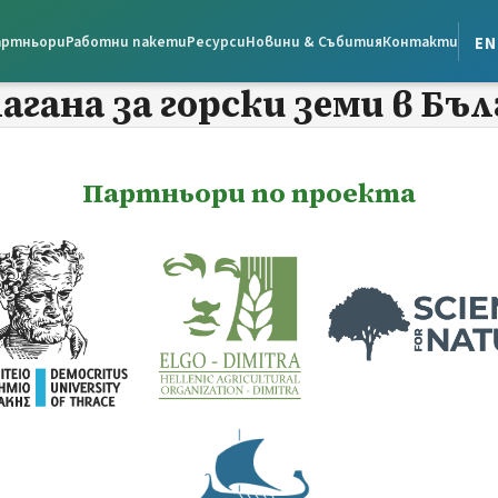
en
артньори
Работни пакети
Ресурси
Новини & Събития
Контакти
гана за горски земи в Бъл
Партньори по проекта